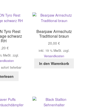
mehrere
Varianten
auf.
Die
Optionen
können
 Tyro Rest
Bearpaw Armschutz
auf
lage schwarz
Traditional braun
der
RH
20,00
€
Produktseite
1,20
€
gewählt
inkl. 19 % MwSt.
zzgl.
werden
 % MwSt.
zzgl.
Versandkosten
andkosten
In den Warenkorb
:
sofort lieferbar
terlesen