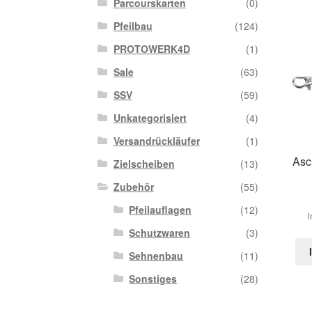
Parcourskarten
(0)
Pfeilbau
(124)
PROTOWERK4D
(1)
Sale
(63)
SSV
(59)
Unkategorisiert
(4)
Versandrückläufer
(1)
Asc
Zielscheiben
(13)
Zubehör
(55)
Pfeilauflagen
(12)
i
Schutzwaren
(3)
Sehnenbau
(11)
Sonstiges
(28)