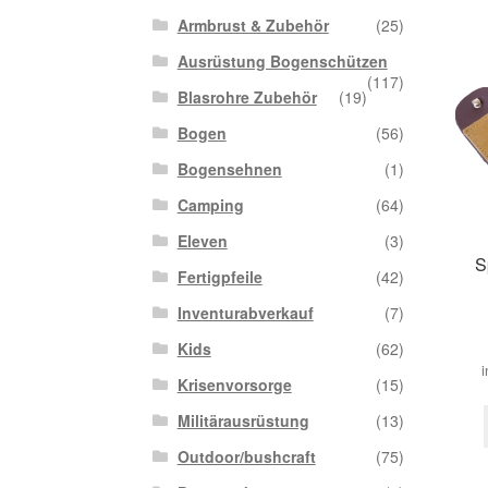
Armbrust & Zubehör
(25)
Ausrüstung Bogenschützen
(117)
Blasrohre Zubehör
(19)
Bogen
(56)
Bogensehnen
(1)
Camping
(64)
Eleven
(3)
S
Fertigpfeile
(42)
Inventurabverkauf
(7)
Kids
(62)
i
Krisenvorsorge
(15)
Militärausrüstung
(13)
Outdoor/bushcraft
(75)