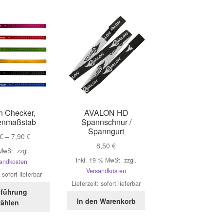
auf.
auf.
Die
Die
Optionen
Optionen
können
können
auf
auf
der
der
Produktseite
Produktseite
gewählt
gewählt
werden
werden
n Checker,
AVALON HD
enmaßstab
Spannschnur /
Spanngurt
€
–
7,90
€
8,50
€
 MwSt.
zzgl.
inkl. 19 % MwSt.
zzgl.
andkosten
Versandkosten
:
sofort lieferbar
Lieferzeit:
sofort lieferbar
Dieses
führung
Produkt
In den Warenkorb
ählen
weist