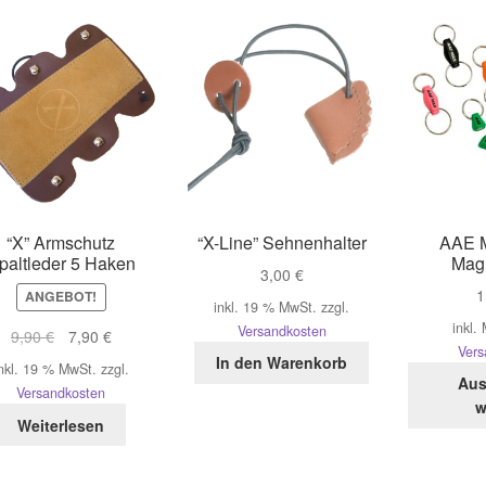
“X” Armschutz
“X-Line” Sehnenhalter
AAE M
paltleder 5 Haken
Magn
3,00
€
1
ANGEBOT!
inkl. 19 % MwSt.
zzgl.
inkl.
Versandkosten
Ursprünglicher
Aktueller
9,90
€
7,90
€
Vers
Preis
Preis
In den Warenkorb
nkl. 19 % MwSt.
zzgl.
war:
ist:
Aus
Versandkosten
9,90 €
7,90 €.
w
Weiterlesen