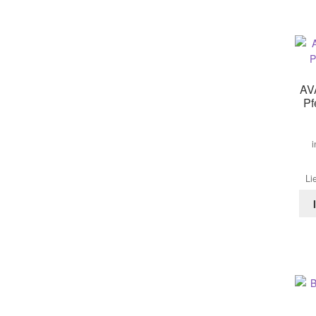
AV
Pf
i
Li