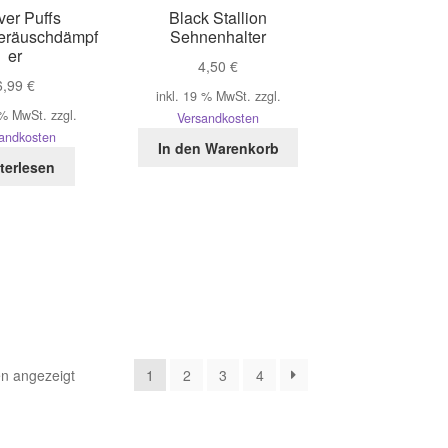
er Puffs
Black Stallion
eräuschdämpf
Sehnenhalter
er
4,50
€
6,99
€
inkl. 19 % MwSt.
zzgl.
 % MwSt.
zzgl.
Versandkosten
andkosten
In den Warenkorb
terlesen
n angezeigt
1
2
3
4