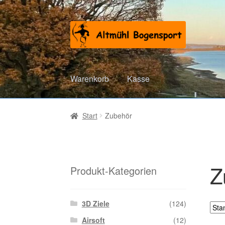
Zur
Zum
Navigation
Inhalt
springen
springen
Warenkorb
Kasse
Start
Zubehör
Z
Produkt-Kategorien
3D Ziele
(124)
Airsoft
(12)