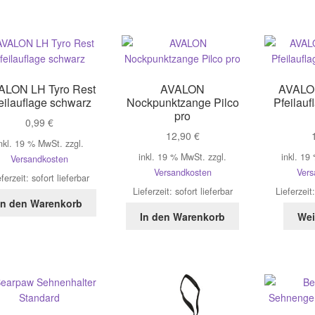
auf.
Die
Optionen
können
auf
der
ALON LH Tyro Rest
AVALON
AVALON
eilauflage schwarz
Nockpunktzange Pilco
Pfeilauf
Produktseite
pro
gewählt
0,99
€
werden
12,90
€
nkl. 19 % MwSt.
zzgl.
inkl. 19 % MwSt.
zzgl.
inkl. 19
Versandkosten
Versandkosten
Vers
eferzeit:
sofort lieferbar
Lieferzeit:
sofort lieferbar
Lieferzeit
In den Warenkorb
In den Warenkorb
Wei