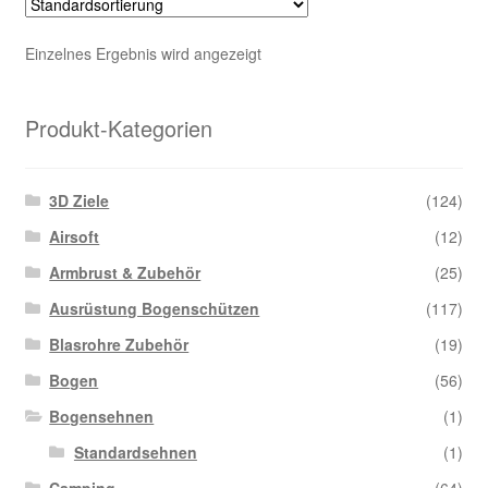
auf
Di
Einzelnes Ergebnis wird angezeigt
Opt
kö
auf
Produkt-Kategorien
der
Pro
3D Ziele
(124)
gew
we
Airsoft
(12)
Armbrust & Zubehör
(25)
Ausrüstung Bogenschützen
(117)
Blasrohre Zubehör
(19)
Bogen
(56)
Bogensehnen
(1)
Standardsehnen
(1)
Camping
(64)