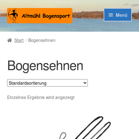
Zur
Zum
Menü
Navigation
Inhalt
springen
springen
Warenkorb
Start
Bogensehnen
Kasse
Bogensehnen
Einzelnes Ergebnis wird angezeigt