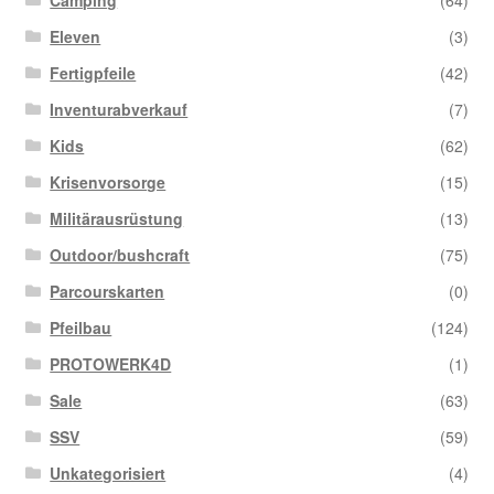
Eleven
(3)
Fertigpfeile
(42)
Inventurabverkauf
(7)
Kids
(62)
Krisenvorsorge
(15)
Militärausrüstung
(13)
Outdoor/bushcraft
(75)
Parcourskarten
(0)
Pfeilbau
(124)
PROTOWERK4D
(1)
Sale
(63)
SSV
(59)
Unkategorisiert
(4)