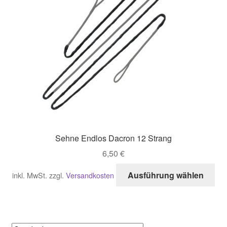
Sehne Endlos Dacron 12 Strang
6,50
€
Di
Ausführung wählen
inkl. MwSt.
zzgl.
Versandkosten
Pro
wei
me
Var