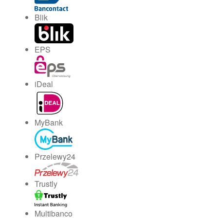
Blik
EPS
iDeal
MyBank
Przelewy24
Trustly
Multibanco