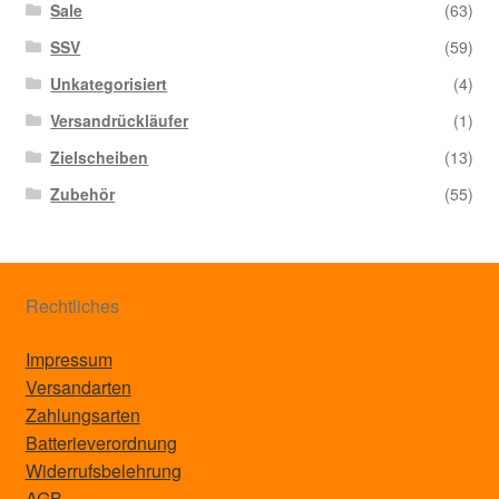
Sale
(63)
SSV
(59)
Unkategorisiert
(4)
Versandrückläufer
(1)
Zielscheiben
(13)
Zubehör
(55)
Rechtliches
Impressum
Versandarten
Zahlungsarten
Batterieverordnung
Widerrufsbelehrung
AGB