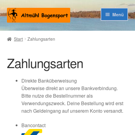
Zur
Zum
Menü
Navigation
Inhalt
springen
springen
Warenkorb
Start
Zahlungsarten
Kasse
Zahlungsarten
Direkte Banküberweisung
Überweise direkt an unsere Bankverbindung.
Bitte nutze die Bestellnummer als
Verwendungszweck. Deine Bestellung wird erst
nach Geldeingang auf unserem Konto versandt.
Bancontact