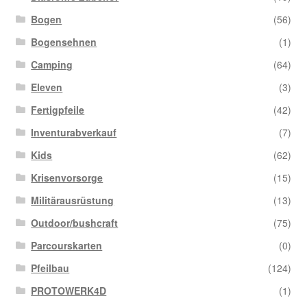
Bogen
(56)
Bogensehnen
(1)
Camping
(64)
Eleven
(3)
Fertigpfeile
(42)
Inventurabverkauf
(7)
Kids
(62)
Krisenvorsorge
(15)
Militärausrüstung
(13)
Outdoor/bushcraft
(75)
Parcourskarten
(0)
Pfeilbau
(124)
PROTOWERK4D
(1)