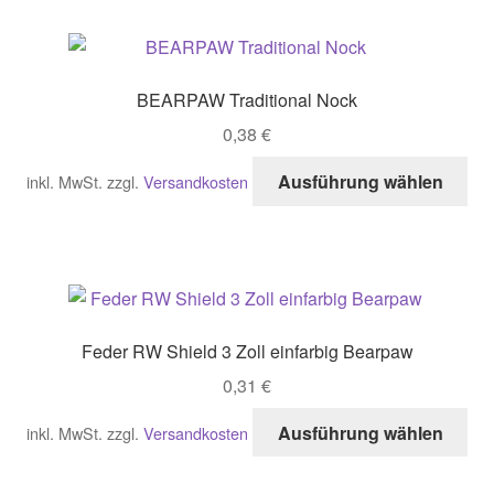
me
Var
auf
Di
BEARPAW Traditional Nock
Opt
0,38
€
kö
auf
Di
Ausführung wählen
inkl. MwSt.
zzgl.
Versandkosten
der
Pro
Pro
wei
gew
me
we
Var
auf
Di
Feder RW Shield 3 Zoll einfarbig Bearpaw
Opt
0,31
€
kö
auf
Di
Ausführung wählen
inkl. MwSt.
zzgl.
Versandkosten
der
Pro
Pro
wei