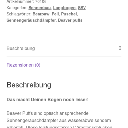
Artikelnummer:
70106
Kategorien:
Sehnenbau
,
Langbogen
,
SSV
Schlagwörter:
Bearpaw
,
Fell
,
Puschel
,
Sehnengeräuschdämpfer
,
Beaver puffs
Beschreibung
Rezensionen (0)
Beschreibung
Das macht Deinen Bogen noch leiser!
Beaver Puffs sind optisch ansprechende
Sehnengeräuschdämpfer aus wasserabweisendem
Biberfell. Diese leistungsstarken Dämpfer schlucken