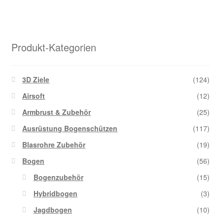
gew
me
we
Var
auf
Di
Produkt-Kategorien
Opt
kö
auf
3D Ziele
(124)
der
Airsoft
(12)
Pro
Armbrust & Zubehör
(25)
gew
we
Ausrüstung Bogenschützen
(117)
Blasrohre Zubehör
(19)
Bogen
(56)
Bogenzubehör
(15)
Hybridbogen
(3)
Jagdbogen
(10)