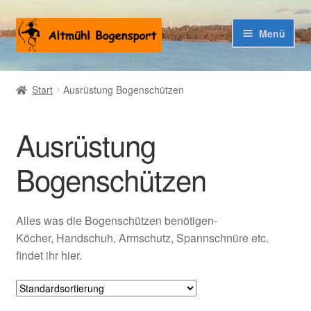
Zur
Zum
Menü
Navigation
Inhalt
springen
springen
Warenkorb
Start
Ausrüstung Bogenschützen
Kasse
Ausrüstung
Bogenschützen
Alles was die Bogenschützen benötigen-
Köcher, Handschuh, Armschutz, Spannschnüre etc.
findet ihr hier.