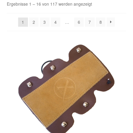
Ergebnisse 1 – 16 von 117 werden angezeigt
1
2
3
4
…
6
7
8