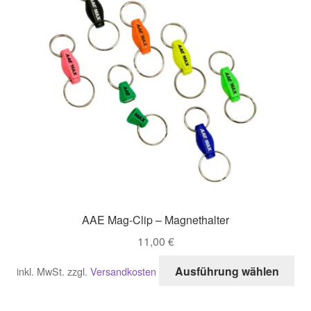
AAE Mag-Clip – Magnethalter
11,00
€
Di
Ausführung wählen
inkl. MwSt.
zzgl.
Versandkosten
Pro
wei