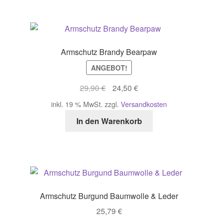
Armschutz Brandy Bearpaw
ANGEBOT!
Ursprünglicher
Aktueller
29,90
€
24,50
€
Preis
Preis
inkl. 19 % MwSt.
zzgl.
Versandkosten
war:
ist:
In den Warenkorb
29,90 €
24,50 €.
Armschutz Burgund Baumwolle & Leder
25,79
€