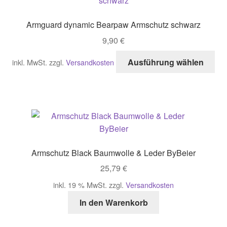
Di
Opt
Armguard dynamic Bearpaw Armschutz schwarz
kö
9,90
€
auf
der
Di
Ausführung wählen
inkl. MwSt.
zzgl.
Versandkosten
Pro
Pro
gew
wei
we
me
Var
auf
Di
Opt
Armschutz Black Baumwolle & Leder ByBeier
kö
25,79
€
auf
der
inkl. 19 % MwSt.
zzgl.
Versandkosten
Pro
In den Warenkorb
gew
we