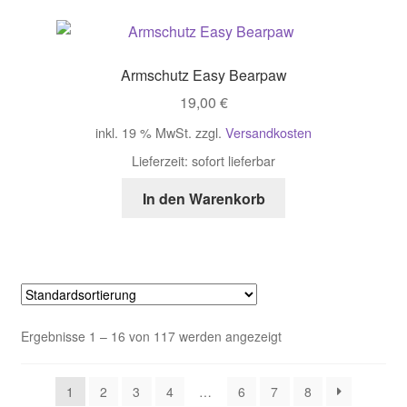
Var
auf
Di
Armschutz Easy Bearpaw
Opt
19,00
€
kö
auf
inkl. 19 % MwSt.
zzgl.
Versandkosten
der
Lieferzeit:
sofort lieferbar
Pro
gew
In den Warenkorb
we
Ergebnisse 1 – 16 von 117 werden angezeigt
1
2
3
4
…
6
7
8