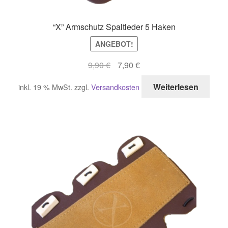
“X” Armschutz Spaltleder 5 Haken
ANGEBOT!
Ursprünglicher
Aktueller
9,90
€
7,90
€
Preis
Preis
Weiterlesen
inkl. 19 % MwSt.
zzgl.
Versandkosten
war:
ist:
9,90 €
7,90 €.