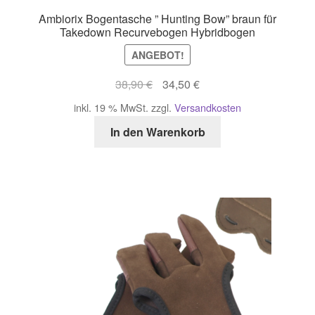
Ambiorix Bogentasche ” Hunting Bow” braun für
Takedown Recurvebogen Hybridbogen
ANGEBOT!
Ursprünglicher
Aktueller
38,90
€
34,50
€
Preis
Preis
inkl. 19 % MwSt.
zzgl.
Versandkosten
war:
ist:
In den Warenkorb
38,90 €
34,50 €.