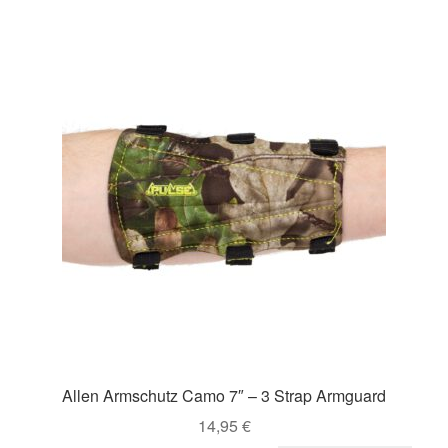
me
Var
auf
Di
Opt
kö
auf
der
Pro
gew
we
Allen Armschutz Camo 7″ – 3 Strap Armguard
14,95
€