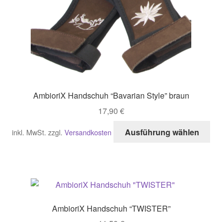
AmbioriX Handschuh “Bavarian Style” braun
17,90
€
Di
Ausführung wählen
inkl. MwSt.
zzgl.
Versandkosten
Pro
wei
me
Var
auf
Di
AmbioriX Handschuh “TWISTER”
Opt