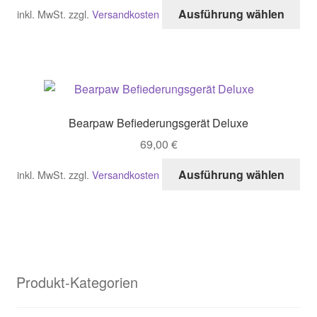
auf
Di
Ausführung wählen
inkl. MwSt.
zzgl.
Versandkosten
der
Pro
Pro
wei
gew
me
we
Var
auf
Di
Bearpaw Befiederungsgerät Deluxe
Opt
69,00
€
kö
auf
Di
Ausführung wählen
inkl. MwSt.
zzgl.
Versandkosten
der
Pro
Pro
wei
gew
me
we
Var
auf
Di
Produkt-Kategorien
Opt
kö