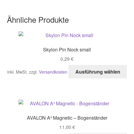
Ähnliche Produkte
Skylon Pin Nock small
0,29
€
Di
Ausführung wählen
inkl. MwSt.
zzgl.
Versandkosten
Pro
wei
me
Var
auf
Di
AVALON A³ Magnetic – Bogenständer
Opt
11,00
€
kö