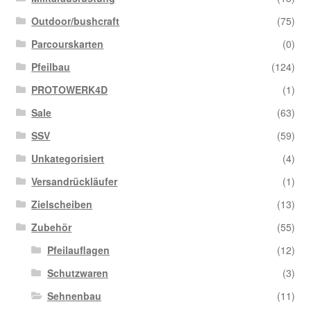
Outdoor/bushcraft
(75)
Parcourskarten
(0)
Pfeilbau
(124)
PROTOWERK4D
(1)
Sale
(63)
SSV
(59)
Unkategorisiert
(4)
Versandrückläufer
(1)
Zielscheiben
(13)
Zubehör
(55)
Pfeilauflagen
(12)
Schutzwaren
(3)
Sehnenbau
(11)