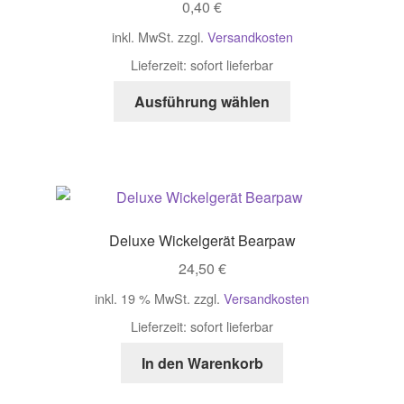
0,40
€
inkl. MwSt.
zzgl.
Versandkosten
Lieferzeit:
sofort lieferbar
Dieses
Ausführung wählen
Produkt
weist
mehrere
Varianten
auf.
Die
Deluxe Wickelgerät Bearpaw
Optionen
24,50
€
können
auf
inkl. 19 % MwSt.
zzgl.
Versandkosten
der
Lieferzeit:
sofort lieferbar
Produktseite
gewählt
In den Warenkorb
werden