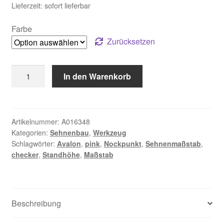
Lieferzeit:
sofort lieferbar
Farbe
Zurücksetzen
Avalon
In den Warenkorb
Checker,
Sehnenmaßstab
Menge
Artikelnummer:
A016348
Kategorien:
Sehnenbau
,
Werkzeug
Schlagwörter:
Avalon
,
pink
,
Nockpunkt
,
Sehnenmaßstab
,
checker
,
Standhöhe
,
Maßstab
Beschreibung