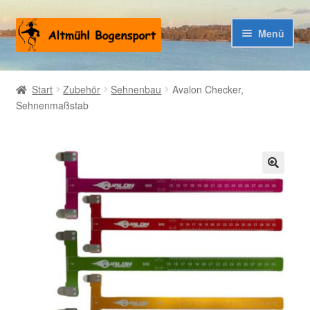
Zur
Zum
Menü
Navigation
Inhalt
springen
springen
Warenkorb
Start
Zubehör
Sehnenbau
Avalon Checker,
Sehnenmaßstab
Kasse
🔍