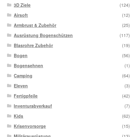
auf
3D Ziele
(124)
der
Airsoft
(12)
Pro
Armbrust & Zubehör
(25)
gew
we
Ausrüstung Bogenschützen
(117)
Blasrohre Zubehör
(19)
Bogen
(56)
Bogensehnen
(1)
Camping
(64)
Eleven
(3)
Fertigpfeile
(42)
Inventurabverkauf
(7)
Kids
(62)
Krisenvorsorge
(15)
Militärausrüstung
(13)