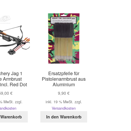
hery Jag 1
Ersatzpfeile für
e Armbrust
Pistolenarmbrust aus
incl. Red Dot
Aluminium
59,00
€
9,90
€
 % MwSt.
zzgl.
inkl. 19 % MwSt.
zzgl.
andkosten
Versandkosten
 Warenkorb
In den Warenkorb