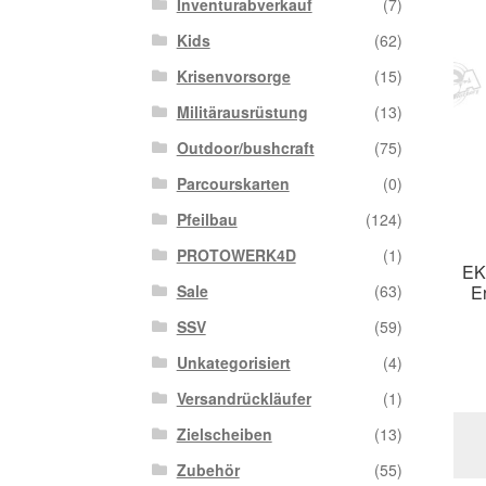
Inventurabverkauf
(7)
Kids
(62)
Krisenvorsorge
(15)
Militärausrüstung
(13)
Outdoor/bushcraft
(75)
Parcourskarten
(0)
Pfeilbau
(124)
PROTOWERK4D
(1)
EK
E
Sale
(63)
SSV
(59)
Unkategorisiert
(4)
Versandrückläufer
(1)
Zielscheiben
(13)
Zubehör
(55)