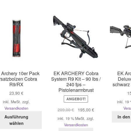
 Archery 10er Pack
EK ARCHERY Cobra
EK Arc
rsatzbolzen Cobra
System R9 Kit – 90 lbs /
Delux
R9/RX
240 fps –
schwarz 
Pistolenarmbrust
23,90
€
1
ANGEBOT!
inkl. MwSt.
zzgl.
inkl. 19
Versandkosten
Vers
Ursprünglicher
Aktueller
209,00
€
195,00
€
Dieses
Preis
Preis
Ausführung
In den
inkl. 19 % MwSt.
zzgl.
Produkt
war:
ist:
wählen
Versandkosten
weist
209,00 €
195,00 €.