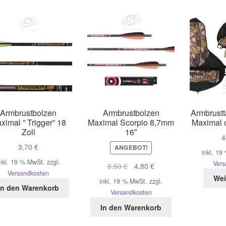
Armbrustbolzen
Armbrustbolzen
Armbrustt
ximal ” Trigger” 18
Maximal Scorpio 8,7mm
Maximal 
Zoll
16″
4
3,70
€
ANGEBOT!
inkl. 19
nkl. 19 % MwSt.
zzgl.
Vers
Ursprünglicher
Aktueller
6,50
€
4,80
€
Versandkosten
Preis
Preis
Wei
inkl. 19 % MwSt.
zzgl.
war:
ist:
In den Warenkorb
Versandkosten
6,50 €
4,80 €.
In den Warenkorb