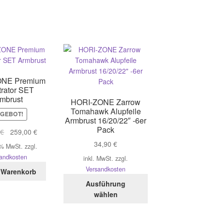
ONE Premium
rator SET
mbrust
HORI-ZONE Zarrow
Tomahawk Alupfeile
GEBOT!
Armbrust 16/20/22″ -6er
Pack
Ursprünglicher
Aktueller
0
€
259,00
€
Preis
Preis
34,90
€
 % MwSt.
zzgl.
war:
ist:
andkosten
inkl. MwSt.
zzgl.
329,00 €
259,00 €.
Versandkosten
 Warenkorb
Dieses
Ausführung
Produkt
wählen
weist
mehrere