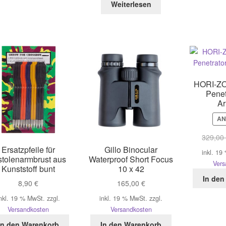
mehrere
Weiterlesen
Varianten
auf.
Die
Optionen
können
auf
der
HORI-Z
Produktseite
Penet
Ar
gewählt
werden
AN
329,0
Ersatzpfeile für
Gillo Binocular
inkl. 19
stolenarmbrust aus
Waterproof Short Focus
Vers
Kunststoff bunt
10 x 42
In den
8,90
€
165,00
€
nkl. 19 % MwSt.
zzgl.
inkl. 19 % MwSt.
zzgl.
Versandkosten
Versandkosten
In den Warenkorb
In den Warenkorb