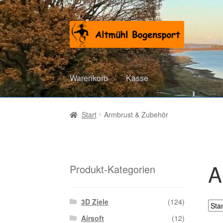
Zur
Zum
Navigation
Inhalt
springen
springen
Warenkorb
Kasse
Start
Armbrust & Zubehör
A
Produkt-Kategorien
3D Ziele
(124)
Airsoft
(12)