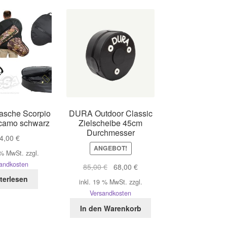
asche Scorpio
DURA Outdoor Classic
camo schwarz
Zielscheibe 45cm
Durchmesser
4,00
€
ANGEBOT!
 % MwSt.
zzgl.
andkosten
Ursprünglicher
Aktueller
85,00
€
68,00
€
Preis
Preis
terlesen
inkl. 19 % MwSt.
zzgl.
war:
ist:
Versandkosten
85,00 €
68,00 €.
In den Warenkorb