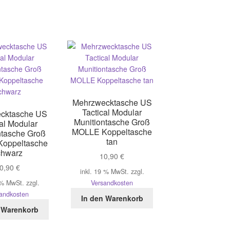
Varianten
auf.
Die
Optionen
können
auf
der
Produktseite
gewählt
Mehrzwecktasche US
werden
Tactical Modular
cktasche US
Munitiontasche Groß
cal Modular
MOLLE Koppeltasche
ntasche Groß
tan
oppeltasche
chwarz
10,90
€
0,90
€
inkl. 19 % MwSt.
zzgl.
 % MwSt.
zzgl.
Versandkosten
andkosten
In den Warenkorb
 Warenkorb