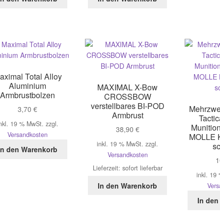
aximal Total Alloy
Aluminium
MAXIMAL X-Bow
Armbrustbolzen
CROSSBOW
verstellbares BI-POD
Mehrzwe
3,70
€
Armbrust
Tacti
nkl. 19 % MwSt.
zzgl.
Munitio
38,90
€
Versandkosten
MOLLE K
inkl. 19 % MwSt.
zzgl.
s
In den Warenkorb
Versandkosten
1
Lieferzeit:
sofort lieferbar
inkl. 19
In den Warenkorb
Vers
In den