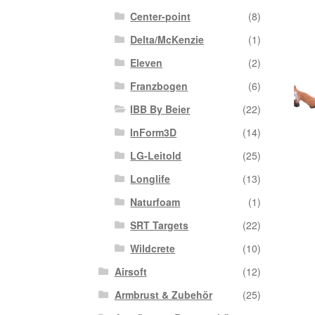
Center-point
(8)
Delta/McKenzie
(1)
Eleven
(2)
Franzbogen
(6)
IBB By Beier
(22)
InForm3D
(14)
LG-Leitold
(25)
Longlife
(13)
Naturfoam
(1)
SRT Targets
(22)
Wildcrete
(10)
Airsoft
(12)
Armbrust & Zubehör
(25)