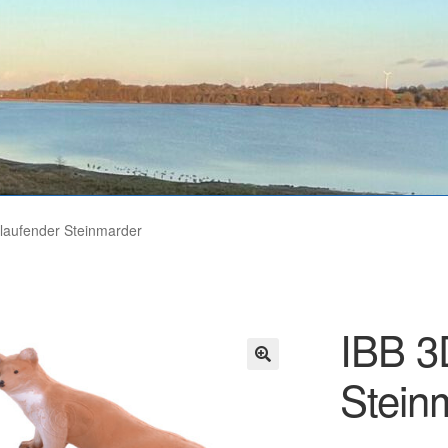
 laufender Steinmarder
IBB 3
Stein
🔍