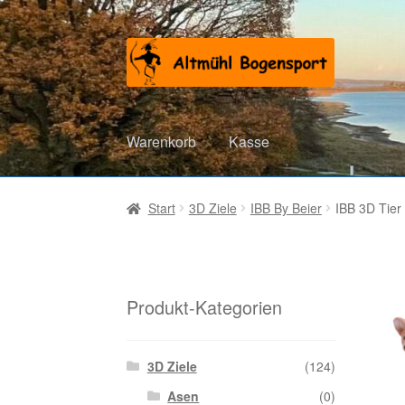
Zur
Zum
Navigation
Inhalt
springen
springen
Warenkorb
Kasse
Start
3D Ziele
IBB By Beier
IBB 3D Tier
Produkt-Kategorien
3D Ziele
(124)
Asen
(0)