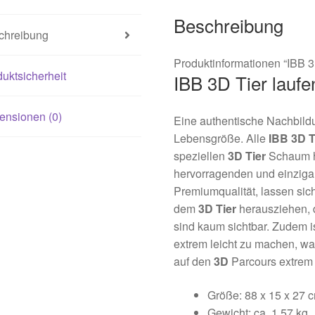
Beschreibung
chreibung
Produktinformationen “IBB 3
uktsicherheit
IBB 3D Tier lauf
ensionen (0)
Eine authentische Nachbild
Lebensgröße. Alle
IBB 3D
T
speziellen
3D
Tier
Schaum he
hervorragenden und einziga
Premiumqualität, lassen sic
dem
3D
Tier
herausziehen, d
sind kaum sichtbar. Zudem 
extrem leicht zu machen, w
auf den
3D
Parcours extrem e
Größe: 88 x 15 x 27 
Gewicht: ca. 1,57 kg