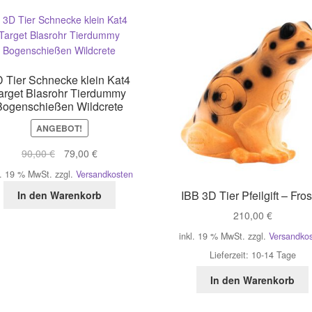
 Tier Schnecke klein Kat4
arget Blasrohr Tierdummy
Bogenschießen Wildcrete
ANGEBOT!
Ursprünglicher
Aktueller
90,00
€
79,00
€
Preis
Preis
l. 19 % MwSt.
zzgl.
Versandkosten
war:
ist:
IBB 3D Tier Pfeilgift – Fro
In den Warenkorb
90,00 €
79,00 €.
210,00
€
inkl. 19 % MwSt.
zzgl.
Versandko
Lieferzeit:
10-14 Tage
In den Warenkorb