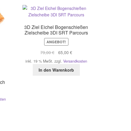
3D Ziel Eichel Bogenschießen
Zielscheibe 3DI SRT Parcours
ANGEBOT!
Ursprünglicher
Aktueller
79,00
€
65,00
€
Preis
Preis
inkl. 19 % MwSt.
zzgl.
Versandkosten
war:
ist:
In den Warenkorb
79,00 €
65,00 €.
sch
sten