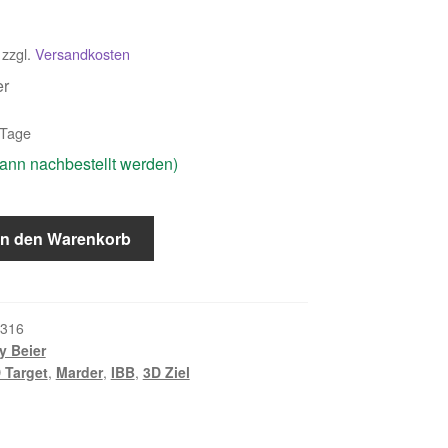
zzgl.
Versandkosten
er
 Tage
(kann nachbestellt werden)
In den Warenkorb
316
y Beier
 Target
,
Marder
,
IBB
,
3D Ziel