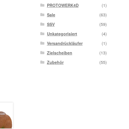
PROTOWERK4D
(1)
Sale
(63)
SSV
(59)
Unkategorisiert
(4)
Versandrückläufer
(1)
Zielscheiben
(13)
Zubehör
(55)