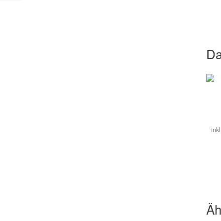
Da
ink
Äh