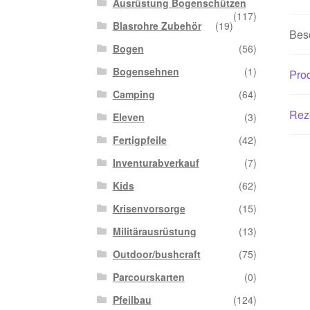
Ausrüstung Bogenschützen
(117)
Blasrohre Zubehör
(19)
Bes
Bogen
(56)
Bogensehnen
(1)
Prod
Camping
(64)
Rez
Eleven
(3)
Fertigpfeile
(42)
Inventurabverkauf
(7)
Kids
(62)
Krisenvorsorge
(15)
Militärausrüstung
(13)
Outdoor/bushcraft
(75)
Parcourskarten
(0)
Pfeilbau
(124)