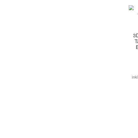
3D
T
ink