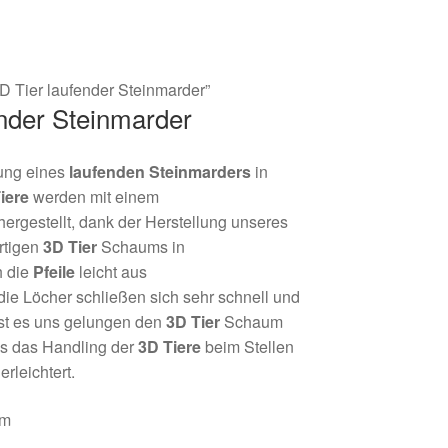
D Tier laufender Steinmarder”
ender Steinmarder
ung eines
laufenden
Steinmarders
in
iere
werden mit einem
rgestellt, dank der Herstellung unseres
rtigen
3D Tier
Schaums in
h die
Pfeile
leicht aus
ie Löcher schließen sich sehr schnell und
ist es uns gelungen den
3D Tier
Schaum
as das Handling der
3D Tiere
beim Stellen
rleichtert.
cm