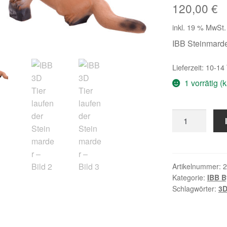
120,00
€
inkl. 19 % MwSt.
IBB Steinmard
Lieferzeit:
10-14
1 vorrätig 
IBB
3D
Tier
laufender
Steinmarder
Artikelnummer:
2
Kategorie:
IBB B
Menge
Schlagwörter:
3D