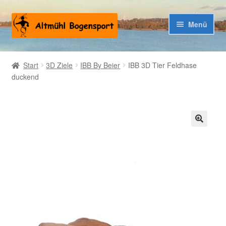
Zur
Zum
Menü
Navigation
Inhalt
springen
springen
Warenkorb
Start
3D Ziele
IBB By Beier
IBB 3D Tier Feldhase
duckend
Kasse
🔍