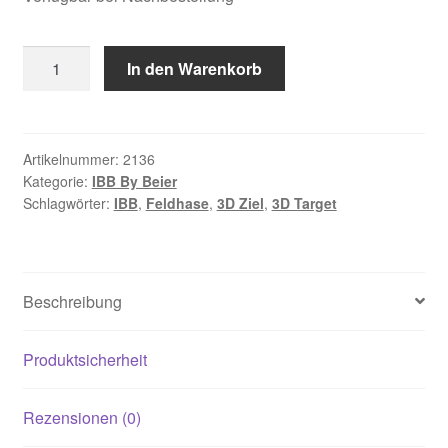
IBB
In den Warenkorb
3D
Tier
Feldhase
duckend
Artikelnummer:
2136
Kategorie:
IBB By Beier
Menge
Schlagwörter:
IBB
,
Feldhase
,
3D Ziel
,
3D Target
Beschreibung
Produktsicherheit
Rezensionen (0)