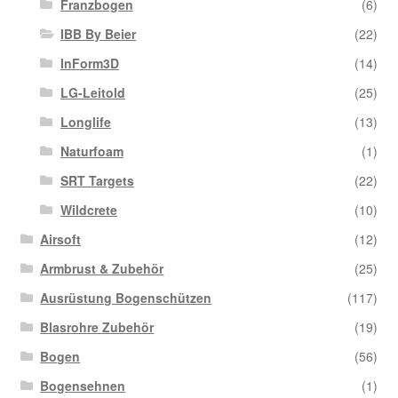
Franzbogen
(6)
IBB By Beier
(22)
InForm3D
(14)
LG-Leitold
(25)
Longlife
(13)
Naturfoam
(1)
SRT Targets
(22)
Wildcrete
(10)
Airsoft
(12)
Armbrust & Zubehör
(25)
Ausrüstung Bogenschützen
(117)
Blasrohre Zubehör
(19)
Bogen
(56)
Bogensehnen
(1)