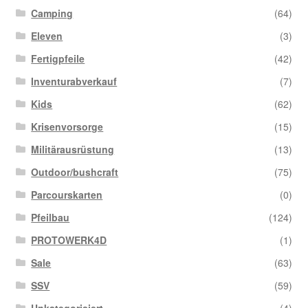
Camping
(64)
Eleven
(3)
Fertigpfeile
(42)
Inventurabverkauf
(7)
Kids
(62)
Krisenvorsorge
(15)
Militärausrüstung
(13)
Outdoor/bushcraft
(75)
Parcourskarten
(0)
Pfeilbau
(124)
PROTOWERK4D
(1)
Sale
(63)
SSV
(59)