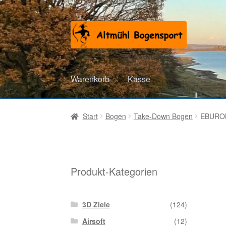
Zur
Zum
Navigation
Inhalt
springen
springen
Warenkorb
Kasse
Start
Bogen
Take-Down Bogen
EBURON 
Produkt-Kategorien
3D Ziele
(124)
Airsoft
(12)