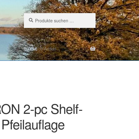
Suchen
Suchen
nach:
0,00
€
0 Artikel
N 2-pc Shelf-
Pfeilauflage