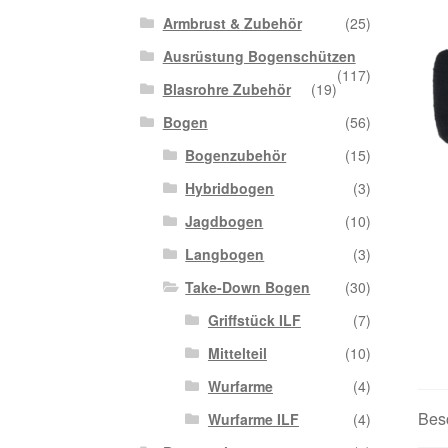
Armbrust & Zubehör
(25)
Ausrüstung Bogenschützen
(117)
Blasrohre Zubehör
(19)
Bogen
(56)
Bogenzubehör
(15)
Hybridbogen
(3)
Jagdbogen
(10)
Langbogen
(3)
Take-Down Bogen
(30)
Griffstück ILF
(7)
Mittelteil
(10)
Wurfarme
(4)
Bes
Wurfarme ILF
(4)