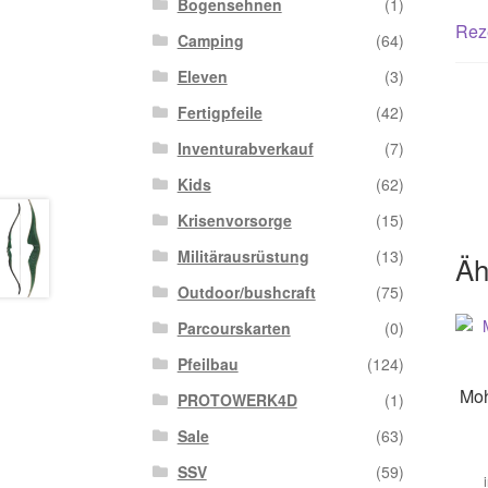
Bogensehnen
(1)
Rez
Camping
(64)
Eleven
(3)
Fertigpfeile
(42)
Inventurabverkauf
(7)
Kids
(62)
Krisenvorsorge
(15)
Militärausrüstung
(13)
Äh
Outdoor/bushcraft
(75)
Parcourskarten
(0)
Pfeilbau
(124)
Moh
PROTOWERK4D
(1)
Sale
(63)
SSV
(59)