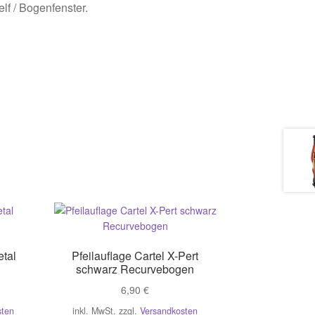
elf / Bogenfenster.
etal
Pfeilauflage Cartel X-Pert
schwarz Recurvebogen
6,90
€
sten
inkl. MwSt.
zzgl.
Versandkosten