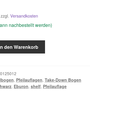
zzgl.
Versandkosten
(kann nachbestellt werden)
In den Warenkorb
0125012
dbogen
,
Pfeilauflagen
,
Take-Down Bogen
hwarz
,
Eburon
,
shelf
,
Pfeilauflage