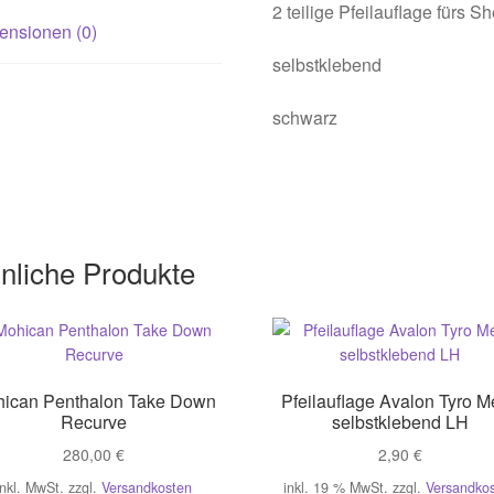
2 teilige Pfeilauflage fürs Sh
ensionen (0)
selbstklebend
schwarz
nliche Produkte
ican Penthalon Take Down
Pfeilauflage Avalon Tyro M
Recurve
selbstklebend LH
280,00
€
2,90
€
inkl. MwSt.
zzgl.
Versandkosten
inkl. 19 % MwSt.
zzgl.
Versandko