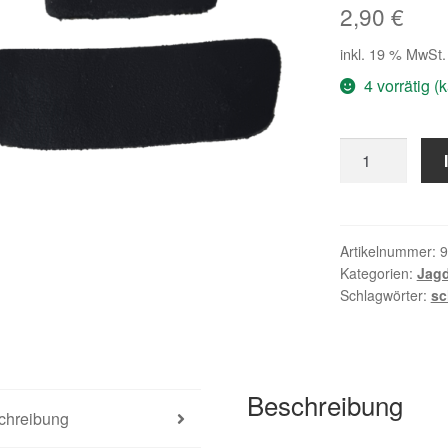
2,90
€
inkl. 19 % MwSt.
4 vorrätig 
EBURON
2-
pc
Shelf-
Leder
Artikelnummer:
9
Kategorien:
Jag
Pfeilauflage
Schlagwörter:
sc
Menge
Beschreibung
chreibung