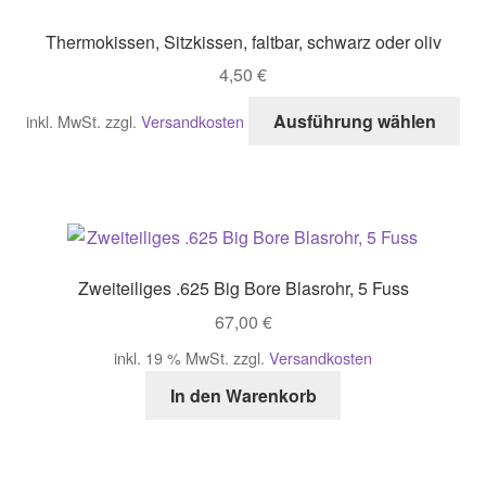
Opt
Thermokissen, Sitzkissen, faltbar, schwarz oder oliv
kö
4,50
€
auf
der
Di
Ausführung wählen
inkl. MwSt.
zzgl.
Versandkosten
Pro
Pro
gew
wei
we
me
Var
auf
Di
Zweiteiliges .625 Big Bore Blasrohr, 5 Fuss
Opt
67,00
€
kö
auf
inkl. 19 % MwSt.
zzgl.
Versandkosten
der
In den Warenkorb
Pro
gew
we