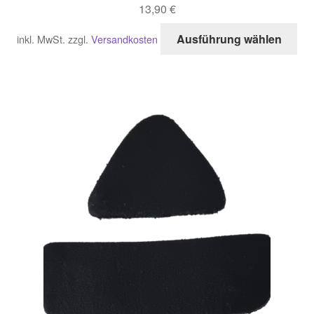
13,90
€
Di
Ausführung wählen
inkl. MwSt.
zzgl.
Versandkosten
Pro
wei
me
Var
auf
Di
Opt
kö
auf
der
Pro
gew
we