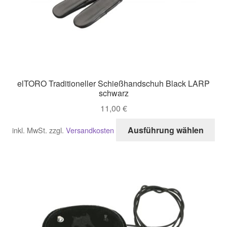
elTORO Traditioneller Schießhandschuh Black LARP
schwarz
11,00
€
Di
Ausführung wählen
inkl. MwSt.
zzgl.
Versandkosten
Pro
wei
me
Var
auf
Di
Opt
kö