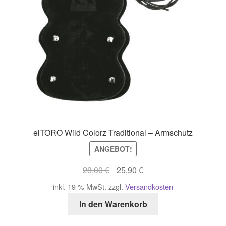
auf
der
Pro
gew
we
elTORO Wild Colorz Traditional – Armschutz
ANGEBOT!
Ursprünglicher
Aktueller
28,00
€
25,90
€
Preis
Preis
inkl. 19 % MwSt.
zzgl.
Versandkosten
war:
ist:
In den Warenkorb
28,00 €
25,90 €.