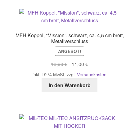
MFH Koppel, “Mission”, schwarz, ca. 4,5 cm breit,
Metallverschluss
ANGEBOT!
Ursprünglicher
Aktueller
13,90
€
11,00
€
Preis
Preis
inkl. 19 % MwSt.
zzgl.
Versandkosten
war:
ist:
In den Warenkorb
13,90 €
11,00 €.