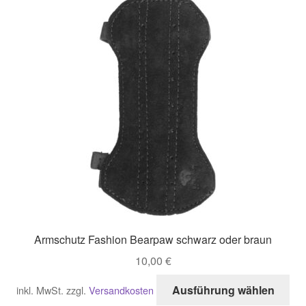
auf
Di
Opt
kö
auf
der
Pro
gew
we
Armschutz Fashion Bearpaw schwarz oder braun
10,00
€
Di
Ausführung wählen
inkl. MwSt.
zzgl.
Versandkosten
Pro