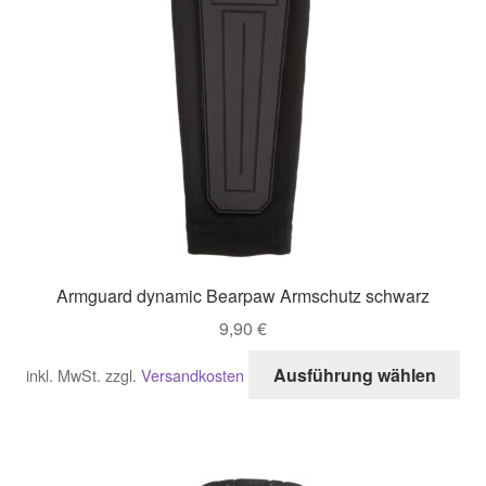
Armguard dynamic Bearpaw Armschutz schwarz
9,90
€
Di
Ausführung wählen
inkl. MwSt.
zzgl.
Versandkosten
Pro
wei
me
Var