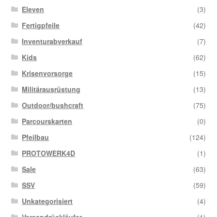
Eleven
(3)
Fertigpfeile
(42)
Inventurabverkauf
(7)
Kids
(62)
Krisenvorsorge
(15)
Militärausrüstung
(13)
Outdoor/bushcraft
(75)
Parcourskarten
(0)
Pfeilbau
(124)
PROTOWERK4D
(1)
Sale
(63)
SSV
(59)
Unkategorisiert
(4)
Versandrückläufer
(1)