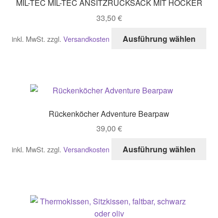
MIL-TEC MIL-TEC ANSITZRUCKSACK MIT HOCKER
33,50
€
Di
Ausführung wählen
inkl. MwSt.
zzgl.
Versandkosten
Pro
wei
me
Var
auf
Di
Rückenköcher Adventure Bearpaw
Opt
39,00
€
kö
auf
Di
Ausführung wählen
inkl. MwSt.
zzgl.
Versandkosten
der
Pro
Pro
wei
gew
me
we
Var
auf
Di