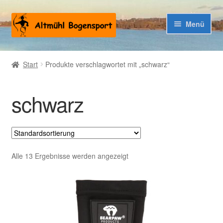
Zur
Zum
Menü
Navigation
Inhalt
springen
springen
Warenkorb
Start
Produkte verschlagwortet mit „schwarz“
Kasse
schwarz
Alle 13 Ergebnisse werden angezeigt