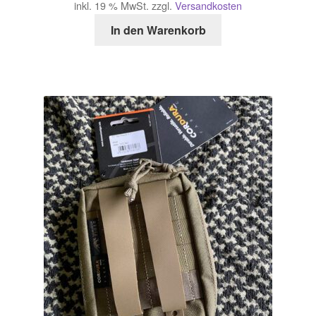
inkl. 19 % MwSt.
zzgl.
Versandkosten
war:
ist:
In den Warenkorb
18,90 €
15,00 €.