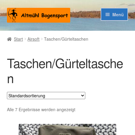
Zur
Zum
Menü
Navigation
Inhalt
springen
springen
Warenkorb
Start
Airsoft
Taschen/Gürteltaschen
Kasse
Taschen/Gürteltasche
n
Alle 7 Ergebnisse werden angezeigt