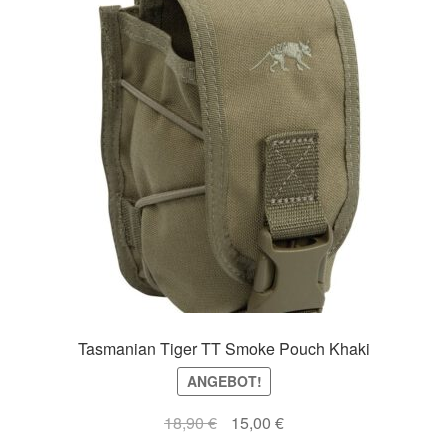
Tasmanian Tiger TT Smoke Pouch Khaki
ANGEBOT!
Ursprünglicher
Aktueller
18,90
€
15,00
€
Preis
Preis