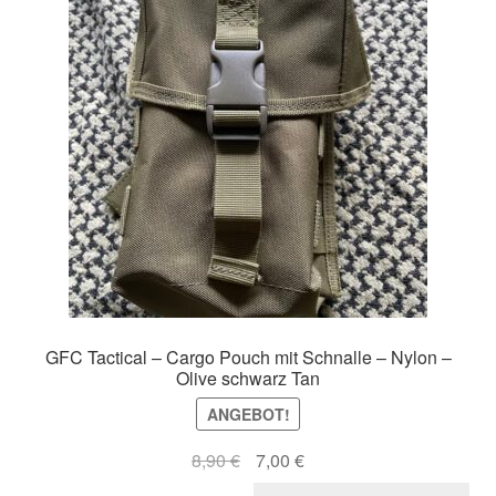
GFC Tactical – Cargo Pouch mit Schnalle – Nylon –
Olive schwarz Tan
ANGEBOT!
Ursprünglicher
Aktueller
8,90
€
7,00
€
Preis
Preis
Di