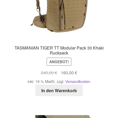
TASMANIAN TIGER TT Modular Pack 30 Khaki
Rucksack
ANGEBOT!
Ursprünglicher
Aktueller
240,00
€
160,00
€
Preis
Preis
inkl. 19 % MwSt.
zzgl.
Versandkosten
war:
ist:
In den Warenkorb
240,00 €
160,00 €.