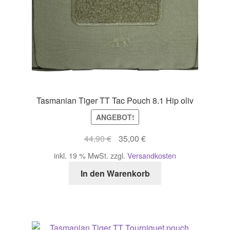
Tasmanian Tiger TT Tac Pouch 8.1 Hip oliv
ANGEBOT!
Ursprünglicher
Aktueller
44,90
€
35,00
€
Preis
Preis
inkl. 19 % MwSt.
zzgl.
Versandkosten
war:
ist:
In den Warenkorb
44,90 €
35,00 €.