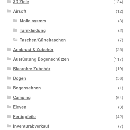
3D Ziele
(124)
Airsoft
(12)
Molle system
(3)
Tarnkleidung
(2)
Taschen/Gürteltaschen
(7)
Armbrust & Zubehör
(25)
Ausrüstung Bogenschützen
(117)
Blasrohre Zubehör
(19)
Bogen
(56)
Bogensehnen
(1)
Camping
(64)
Eleven
(3)
Fertigpfeile
(42)
Inventurabverkauf
(7)