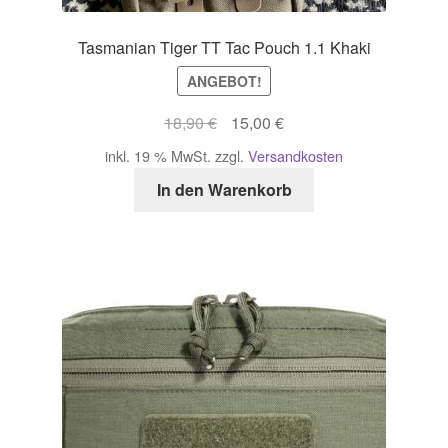
Tasmanian Tiger TT Tac Pouch 1.1 Khaki
ANGEBOT!
Ursprünglicher
Aktueller
18,90
€
15,00
€
Preis
Preis
inkl. 19 % MwSt.
zzgl.
Versandkosten
war:
ist:
In den Warenkorb
18,90 €
15,00 €.