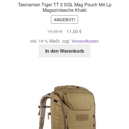
Tasmanian Tiger TT 2 SGL Mag Pouch M4 Lp
Magazintasche Khaki
ANGEBOT!
Ursprünglicher
Aktueller
19,00
€
11,00
€
Preis
Preis
inkl. 19 % MwSt.
zzgl.
Versandkosten
war:
ist:
In den Warenkorb
19,00 €
11,00 €.