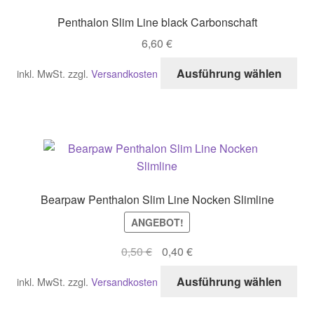
Penthalon Slim Line black Carbonschaft
6,60
€
Di
Ausführung wählen
inkl. MwSt.
zzgl.
Versandkosten
Pro
wei
me
Var
auf
Di
Opt
Bearpaw Penthalon Slim Line Nocken Slimline
kö
ANGEBOT!
auf
der
Ursprünglicher
Aktueller
0,50
€
0,40
€
Pro
Preis
Preis
Di
gew
Ausführung wählen
inkl. MwSt.
zzgl.
Versandkosten
war:
ist:
Pro
we
0,50 €
0,40 €.
wei