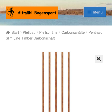
Zur
Zum
Menü
Navigation
Inhalt
springen
springen
Warenkorb
Start
Pfeilbau
Pfeilschäfte
Carbonschäfte
Penthalon
Slim Line Timber Carbonschaft
Kasse
🔍