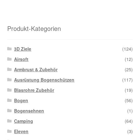
me
Var
auf
Di
Produkt-Kategorien
Opt
kö
auf
3D Ziele
(124)
der
Airsoft
(12)
Pro
Armbrust & Zubehör
(25)
gew
we
Ausrüstung Bogenschützen
(117)
Blasrohre Zubehör
(19)
Bogen
(56)
Bogensehnen
(1)
Camping
(64)
Eleven
(3)