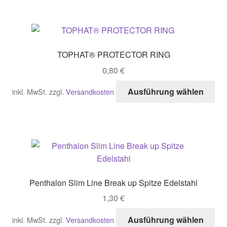
me
Var
auf
Di
TOPHAT® PROTECTOR RING
Opt
0,80
€
kö
auf
Di
Ausführung wählen
inkl. MwSt.
zzgl.
Versandkosten
der
Pro
Pro
wei
gew
me
we
Var
auf
Di
Opt
Penthalon Slim Line Break up Spitze Edelstahl
kö
1,30
€
auf
der
Di
Ausführung wählen
inkl. MwSt.
zzgl.
Versandkosten
Pro
Pro