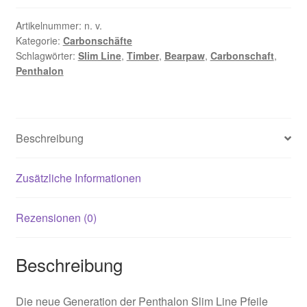
Timber
Carbonschaft
Artikelnummer:
n. v.
Kategorie:
Carbonschäfte
Menge
Schlagwörter:
Slim Line
,
Timber
,
Bearpaw
,
Carbonschaft
,
Penthalon
Beschreibung
Zusätzliche Informationen
Rezensionen (0)
Beschreibung
Die neue Generation der Penthalon Slim Line Pfeile