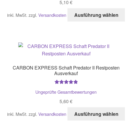
5,10
€
kö
auf
Di
Ausführung wählen
inkl. MwSt.
zzgl.
Versandkosten
der
Pro
Pro
wei
gew
me
we
Var
auf
Di
Opt
CARBON EXPRESS Schaft Predator II Restposten
kö
Ausverkauf
auf
der
Bewertet mit
Ungeprüfte Gesamtbewertungen
Pro
5.00
von 5
gew
5,60
€
we
Di
Ausführung wählen
inkl. MwSt.
zzgl.
Versandkosten
Pro
wei