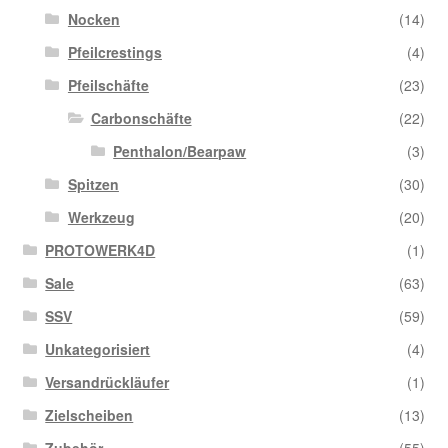
Nocken
(14)
Pfeilcrestings
(4)
Pfeilschäfte
(23)
Carbonschäfte
(22)
Penthalon/Bearpaw
(3)
Spitzen
(30)
Werkzeug
(20)
PROTOWERK4D
(1)
Sale
(63)
SSV
(59)
Unkategorisiert
(4)
Versandrückläufer
(1)
Zielscheiben
(13)