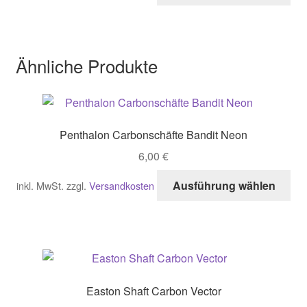
gew
wei
we
me
Var
Ähnliche Produkte
auf
Di
Opt
kö
Penthalon Carbonschäfte Bandit Neon
auf
der
6,00
€
Pro
Di
Ausführung wählen
inkl. MwSt.
zzgl.
Versandkosten
gew
Pro
we
wei
me
Var
auf
Di
Easton Shaft Carbon Vector
Opt