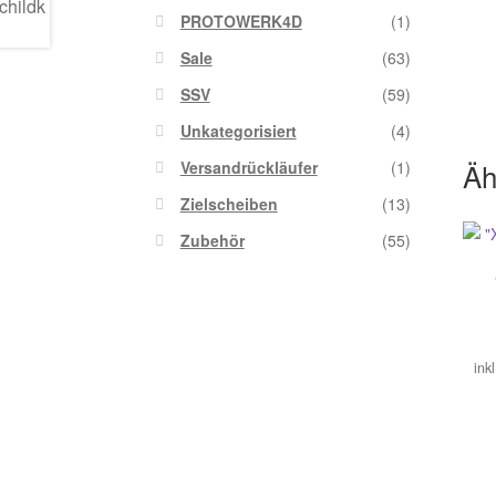
PROTOWERK4D
(1)
Sale
(63)
SSV
(59)
Unkategorisiert
(4)
Äh
Versandrückläufer
(1)
Zielscheiben
(13)
Zubehör
(55)
ink