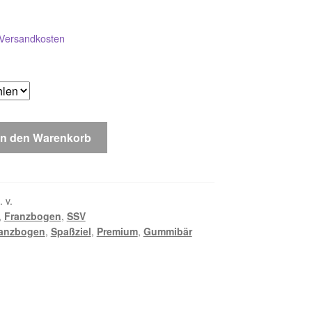
Versandkosten
In den Warenkorb
. v.
,
Franzbogen
,
SSV
anzbogen
,
Spaßziel
,
Premium
,
Gummibär