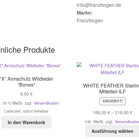
info@franzbogen.de
Marke:
Franzbogen
nliche Produkte
“X” Armschutz Wildleder
“Bones”
WHITE FEATHER Starli
Mittelteil ILF
9,00
€
ANGEBOT!
l. 19 % MwSt.
zzgl.
Versandkosten
Lieferzeit:
sofort lieferbar
189,00
€
–
219,00
€
inkl. MwSt.
zzgl.
Versandkoste
In den Warenkorb
Ausführung wählen