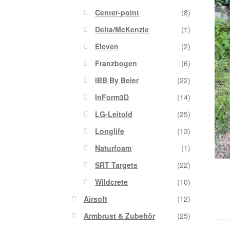
Center-point
(8)
Delta/McKenzie
(1)
Eleven
(2)
Franzbogen
(6)
IBB By Beier
(22)
InForm3D
(14)
LG-Leitold
(25)
Longlife
(13)
Naturfoam
(1)
SRT Targets
(22)
Wildcrete
(10)
Airsoft
(12)
Armbrust & Zubehör
(25)