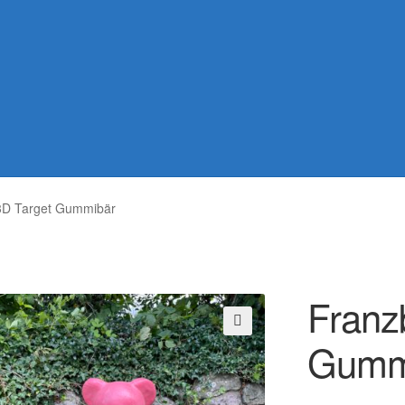
3D Target Gummibär
Franz
Gumm
🔍