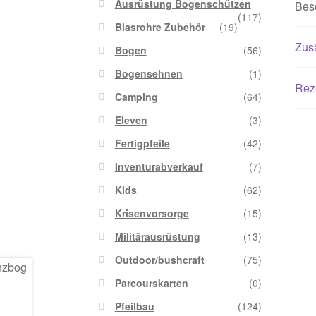
Ausrüstung Bogenschützen
Bes
(117)
Blasrohre Zubehör
(19)
Zusä
Bogen
(56)
Bogensehnen
(1)
Rez
Camping
(64)
Eleven
(3)
Fertigpfeile
(42)
Inventurabverkauf
(7)
Kids
(62)
Krisenvorsorge
(15)
Militärausrüstung
(13)
Outdoor/bushcraft
(75)
Parcourskarten
(0)
Pfeilbau
(124)