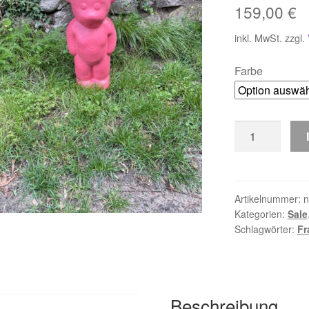
159,00
€
inkl. MwSt.
zzgl.
Farbe
Franzbogen
3D
Target
Gummibär
Menge
Artikelnummer:
n
Kategorien:
Sale
Schlagwörter:
Fr
Beschreibung