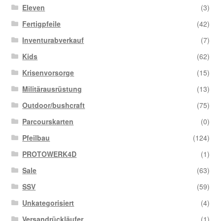
Eleven
(3)
Fertigpfeile
(42)
Inventurabverkauf
(7)
Kids
(62)
Krisenvorsorge
(15)
Militärausrüstung
(13)
Outdoor/bushcraft
(75)
Parcourskarten
(0)
Pfeilbau
(124)
PROTOWERK4D
(1)
Sale
(63)
SSV
(59)
Unkategorisiert
(4)
Versandrückläufer
(1)