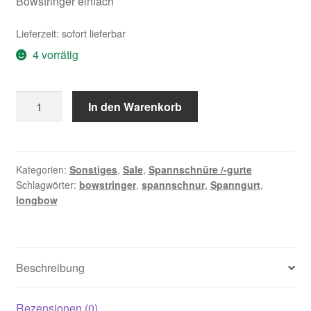
Bowstringer einfach
Lieferzeit:
sofort lieferbar
4 vorrätig
Bogenspannschnur
In den Warenkorb
Spanngurt
Spannschnur
Recurvebogen
Langbogen
Kategorien:
Sonstiges
,
Sale
,
Spannschnüre /-gurte
Schlagwörter:
bowstringer
,
spannschnur
,
Spanngurt
,
Menge
longbow
Beschreibung
Rezensionen (0)