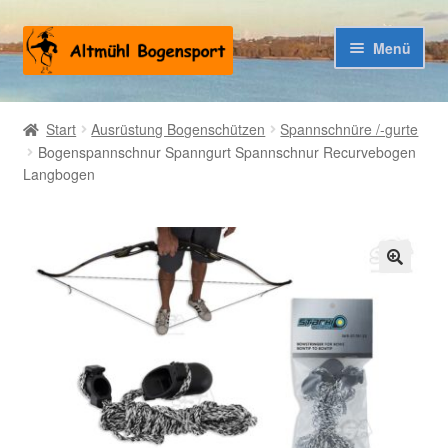
Zur
Zum
Menü
Navigation
Inhalt
springen
springen
Warenkorb
Start
Ausrüstung Bogenschützen
Spannschnüre /-gurte
Bogenspannschnur Spanngurt Spannschnur Recurvebogen
Kasse
Langbogen
🔍