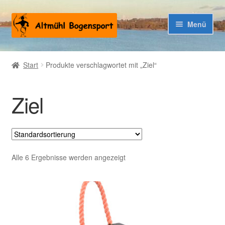
Zur
Zum
Menü
Navigation
Inhalt
springen
springen
Warenkorb
Start
Produkte verschlagwortet mit „Ziel“
Kasse
Ziel
Alle 6 Ergebnisse werden angezeigt