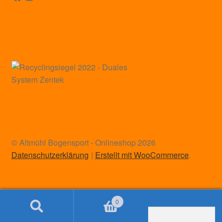
© Altmühl Bogensport - Onlineshop 2026
Datenschutzerklärung
Erstellt mit WooCommerce
.
0
Suchen
Suchen
Cookie Consent mit Real Cookie Banner