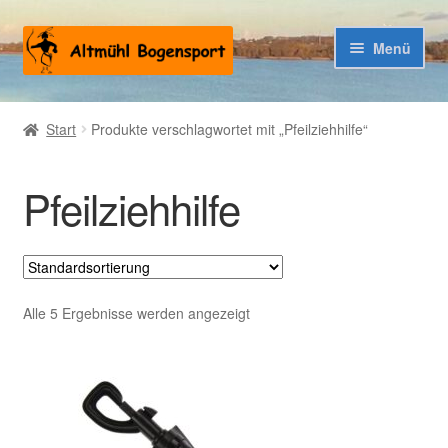
Zur
Zum
Menü
Navigation
Inhalt
springen
springen
Warenkorb
Start
Produkte verschlagwortet mit „Pfeilziehhilfe“
Kasse
Pfeilziehhilfe
Alle 5 Ergebnisse werden angezeigt