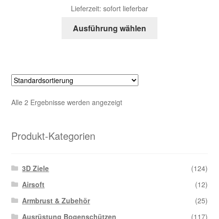
Lieferzeit:
sofort lieferbar
Dieses
Ausführung wählen
Produkt
weist
mehrere
Varianten
auf.
Die
Alle 2 Ergebnisse werden angezeigt
Optionen
können
auf
Produkt-Kategorien
der
Produktseite
3D Ziele
(124)
gewählt
werden
Airsoft
(12)
Armbrust & Zubehör
(25)
Ausrüstung Bogenschützen
(117)