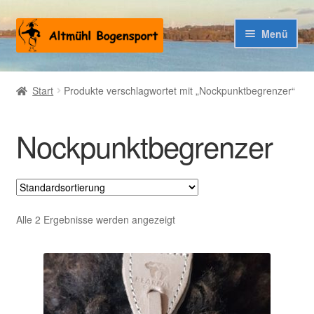
Zur
Zum
Menü
Navigation
Inhalt
springen
springen
Warenkorb
Start
Produkte verschlagwortet mit „Nockpunktbegrenzer“
Kasse
Nockpunktbegrenzer
Alle 2 Ergebnisse werden angezeigt