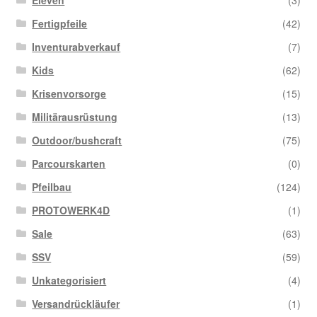
Fertigpfeile
(42)
Inventurabverkauf
(7)
Kids
(62)
Krisenvorsorge
(15)
Militärausrüstung
(13)
Outdoor/bushcraft
(75)
Parcourskarten
(0)
Pfeilbau
(124)
PROTOWERK4D
(1)
Sale
(63)
SSV
(59)
Unkategorisiert
(4)
Versandrückläufer
(1)