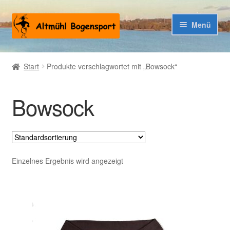
Zur
Zum
Menü
Navigation
Inhalt
springen
springen
Warenkorb
Start
Produkte verschlagwortet mit „Bowsock“
Kasse
Bowsock
Einzelnes Ergebnis wird angezeigt