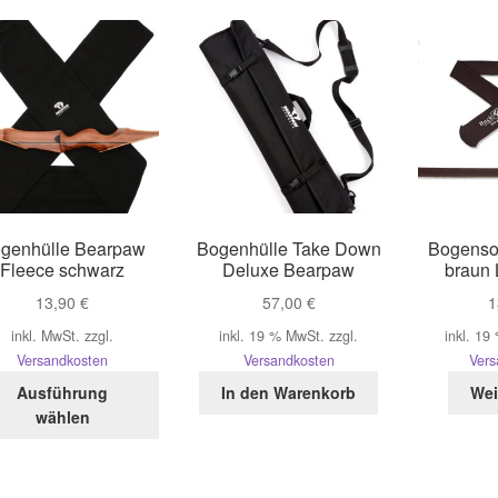
genhülle Bearpaw
Bogenhülle Take Down
Bogensoc
Fleece schwarz
Deluxe Bearpaw
braun
13,90
€
57,00
€
1
inkl. MwSt.
zzgl.
inkl. 19 % MwSt.
zzgl.
inkl. 19
Versandkosten
Versandkosten
Vers
Dieses
Ausführung
In den Warenkorb
Wei
Produkt
wählen
weist
mehrere
Varianten