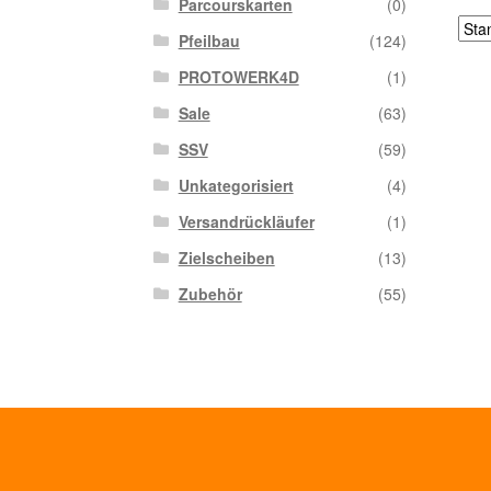
Parcourskarten
(0)
Pfeilbau
(124)
PROTOWERK4D
(1)
Sale
(63)
SSV
(59)
Unkategorisiert
(4)
Versandrückläufer
(1)
Zielscheiben
(13)
Zubehör
(55)