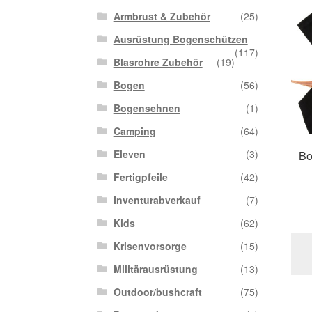
Armbrust & Zubehör
(25)
Ausrüstung Bogenschützen
(117)
Blasrohre Zubehör
(19)
Bogen
(56)
Bogensehnen
(1)
Camping
(64)
Eleven
(3)
Bo
Fertigpfeile
(42)
Inventurabverkauf
(7)
Kids
(62)
Krisenvorsorge
(15)
Militärausrüstung
(13)
Outdoor/bushcraft
(75)