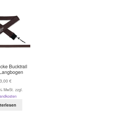
ke Bucktrail
 Langbogen
3,00
€
 % MwSt.
zzgl.
andkosten
terlesen