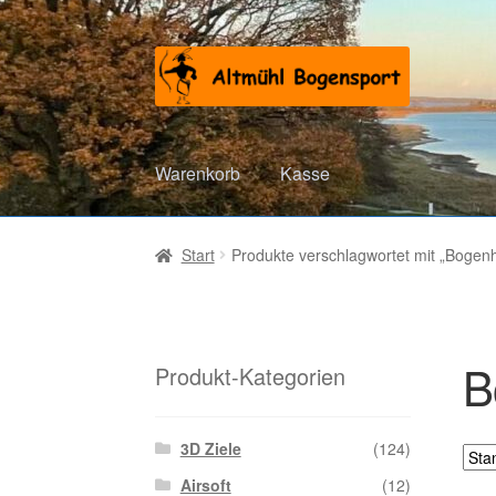
Zur
Zum
Navigation
Inhalt
springen
springen
Warenkorb
Kasse
Start
Produkte verschlagwortet mit „Bogenh
B
Produkt-Kategorien
3D Ziele
(124)
Airsoft
(12)