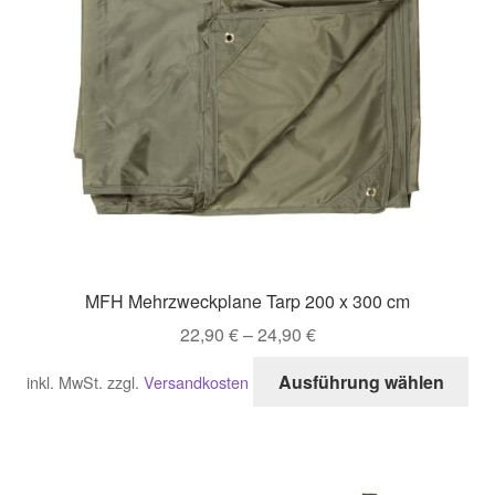
MFH Mehrzweckplane Tarp 200 x 300 cm
22,90
€
–
24,90
€
Di
Ausführung wählen
inkl. MwSt.
zzgl.
Versandkosten
Pro
wei
me
Var