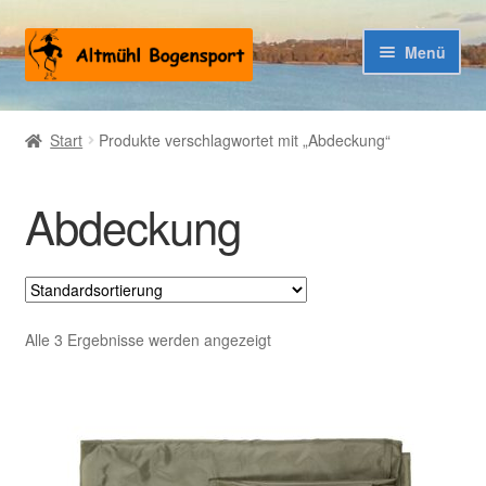
Zur
Zum
Menü
Navigation
Inhalt
springen
springen
Warenkorb
Start
Produkte verschlagwortet mit „Abdeckung“
Kasse
Abdeckung
Alle 3 Ergebnisse werden angezeigt