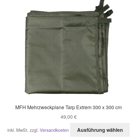
auf
Di
Opt
kö
auf
der
Pro
gew
we
MFH Mehrzweckplane Tarp Extrem 300 x 300 cm
49,00
€
Di
Ausführung wählen
inkl. MwSt.
zzgl.
Versandkosten
Pro